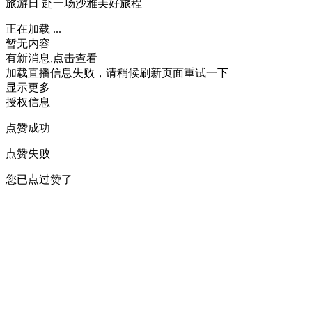
旅游日 赴一场沙雅美好旅程
正在加载 ...
暂无内容
有新消息,点击查看
加载直播信息失败，请稍候刷新页面重试一下
显示更多
授权信息
点赞成功
点赞失败
您已点过赞了