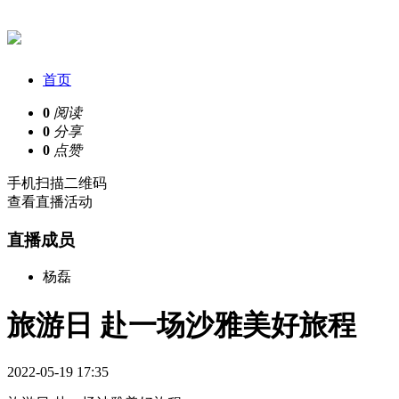
首页
0
阅读
0
分享
0
点赞
手机扫描二维码
查看直播活动
直播成员
杨磊
旅游日 赴一场沙雅美好旅程
2022-05-19 17:35