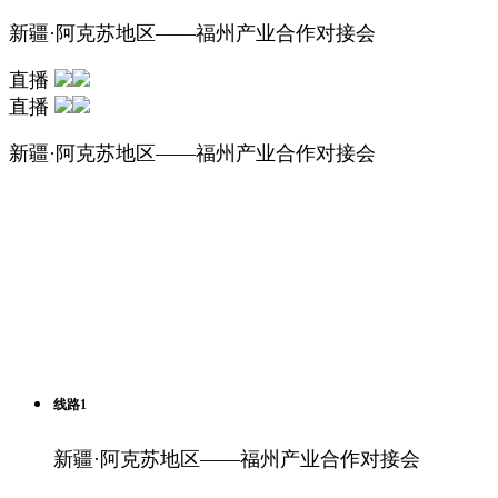
新疆·阿克苏地区——福州产业合作对接会
直播
直播
新疆·阿克苏地区——福州产业合作对接会
线路1
新疆·阿克苏地区——福州产业合作对接会